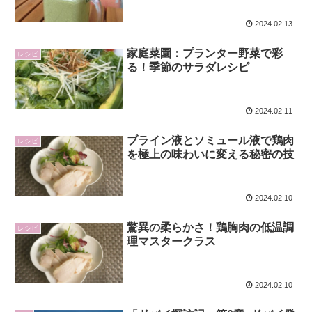
2024.02.13
家庭菜園：プランター野菜で彩
レシピ
る！季節のサラダレシピ
2024.02.11
ブライン液とソミュール液で鶏肉
レシピ
を極上の味わいに変える秘密の技
2024.02.10
驚異の柔らかさ！鶏胸肉の低温調
レシピ
理マスタークラス
2024.02.10