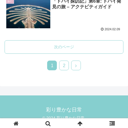
「ドバイ探訪記」第6章: ドバイ発
旅行
見の旅 – アクテビティガイド
2024.02.09
次のページ
次
1
2
へ
彩り豊かな日常
© 2024 彩り豊かな日常.