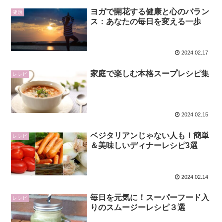
ヨガで開花する健康と心のバラン
健康
ス：あなたの毎日を変える一歩
2024.02.17
家庭で楽しむ本格スープレシピ集
レシピ
2024.02.15
ベジタリアンじゃない人も！簡単
レシピ
＆美味しいディナーレシピ3選
2024.02.14
毎日を元気に！スーパーフード入
レシピ
りのスムージーレシピ３選