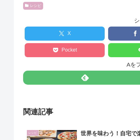
レシピ
シ
X
Pocket
Aを
関連記事
世界を味わう！自宅で
レシピ